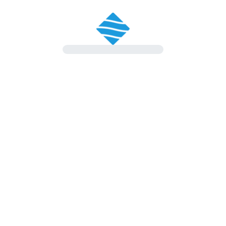
Le nostre cabine e le
relative sospensioni sono
state progettate in modo
da
ridurre le vibrazioni e
aumentare il comfort
.
Il sedile del conducente e
il volante possono essere
regolati per garantire
la
posizione di guida ideale
.
La Serie L offre anche
eccezionali prestazioni in
caso di collisione per
garantire
la massima
sicurezza dei conducenti.