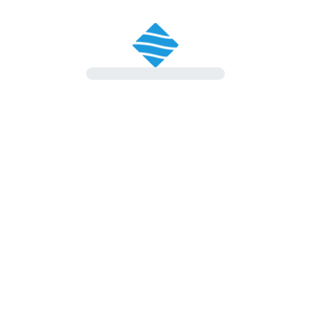
vendita/consegna veicolo! Grazie a tutto lo staff di
Rangoni e Affini!
Vendita
Stefano Giacobbe
Ho trovato Gentilezza e professionalità. Prezzo del
furgone molto competitivo. Fortemente consigliato
👍
Vendita