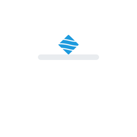
aiutato sia nella scelta del nuovo veicolo, sia nella
vendita del mio usato. Esperienza sicuramente molto
positiva
Vendita
Angelo Massetti
Acquistato un caddy tramite formula leasing, nulla
da dire sul veicolo che risulta essere perfetto per una
famiglia numerosa. Per quanto riguarda la parte
burocratica un ringraziamento particolare a Silvia che
mi ha guidato con precisione e professionalità per