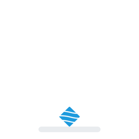
Nome
E-mail
Città
-- seleziona --
Seleziona la sede *
Messaggio