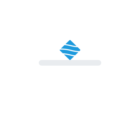
un
Nome
E-mail
a un
io
Città
Messaggio