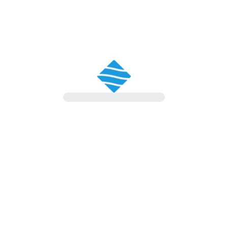
Mantova, Verona o Brescia
significa affidarsi a una rete di
assistenza che lavora per:
ridurre l’imprevisto
aumentare la trasparenza
garantire interventi sempre più puntuali
In un settore in cui
ogni fermo macchina ha un impatto
operativo ed economico, un’officina più efficiente diventa un
vero vantaggio competitivo.