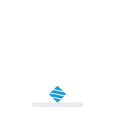
periodo
Contatta il Service Scania
ra più completo