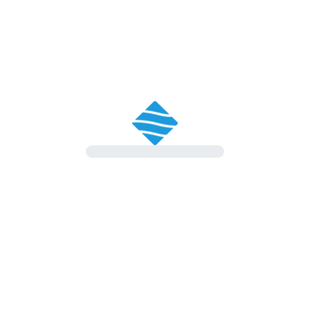
Grazie per aver visitato questa offerta di
lavoro.
La selezione è attualmente conclusa, ma ti invitiamo a
consultare la
pagina principale degli annunci
per scoprire
altre opportunità disponibili.
Torna a trovarci: pubblichiamo regolarmente nuove offerte
di lavoro.
Non è un addio, ma un
arrivederci a
presto
!😉